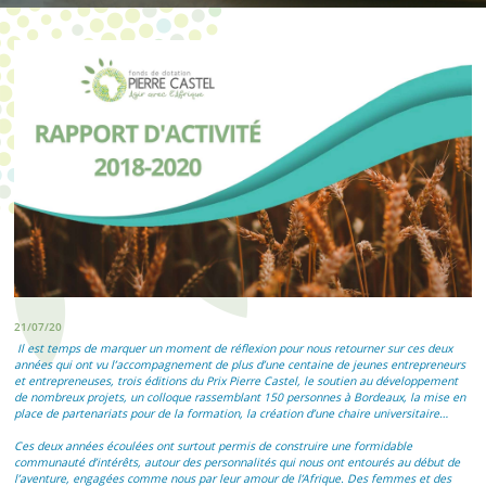
21/07/20
Il est temps de marquer un moment de réflexion pour nous retourner sur ces deux
années qui ont vu l’accompagnement de plus d’une centaine de jeunes entrepreneurs
et entrepreneuses, trois éditions du Prix Pierre Castel, le soutien au développement
de nombreux projets, un colloque rassemblant 150 personnes à Bordeaux, la mise en
place de partenariats pour de la formation, la création d’une chaire universitaire…
Ces deux années écoulées ont surtout permis de construire une formidable
communauté d’intérêts, autour des personnalités qui nous ont entourés au début de
l’aventure, engagées comme nous par leur amour de l’Afrique. Des femmes et des