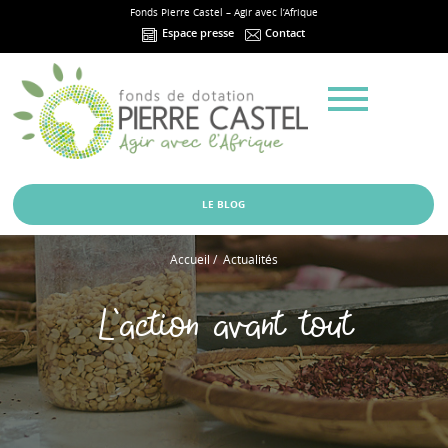
Fonds Pierre Castel – Agir avec l’Afrique
Espace presse
Contact
Menu
LE BLOG
Accueil
/
Actualités
L'action avant tout