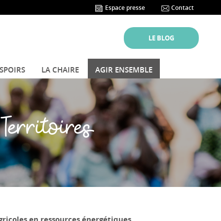
Espace presse
Contact
LE BLOG
ESPOIRS
LA CHAIRE
AGIR ENSEMBLE
Territoires
gricoles en ressources énergétiques