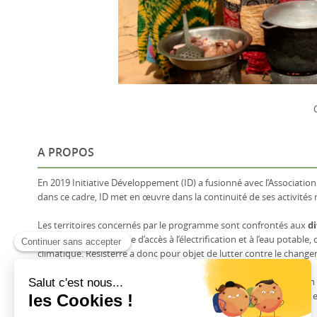
A PROPOS
En 2019 Initiative Développement (ID) a fusionné avec l’Association 
dans ce cadre, ID met en œuvre dans la continuité de ses activités 
Les territoires concernés par le programme sont confrontés aux
di
et exode rural, manque d’accès à l’électrification et à l’eau potable
climatique. Résisterre a donc pour objet de lutter contre le change
En s’appuyant sur des partenaires locaux, ID souhaite orienter so
renforcement des partenariats nationaux issus de la société civile 
territoire.