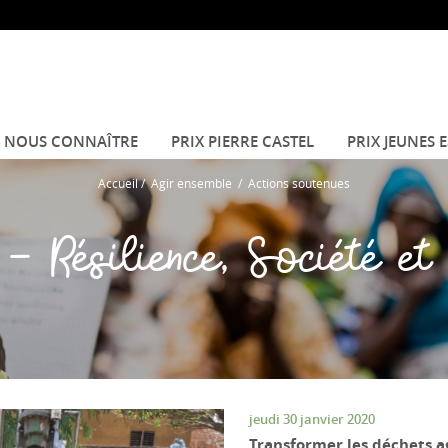
NOUS CONNAÎTRE
PRIX PIERRE CASTEL
PRIX JEUNES 
Accueil
/
Agir ensemble
/
Actions soutenues
 - Résilience, Société et 
jeudi 30 janvier 2020
Transformer les déchets a