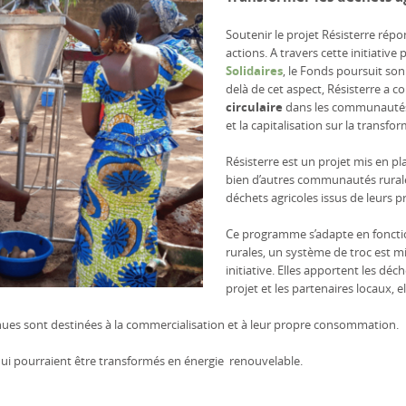
Soutenir le projet Résisterre rép
actions. A travers cette initiative
Solidaires
, le Fonds poursuit son
delà de cet aspect, Résisterre a c
circulaire
dans les communautés 
et la capitalisation sur la transf
Résisterre est un projet mis en p
bien d’autres communautés rurale
déchets agricoles issus de leurs pr
Ce programme s’adapte en foncti
rurales, un système de troc est m
initiative. Elles apportent les déc
projet et les partenaires locaux, e
nues sont destinées à la commercialisation et à leur propre consommation.
s qui pourraient être transformés en énergie renouvelable.