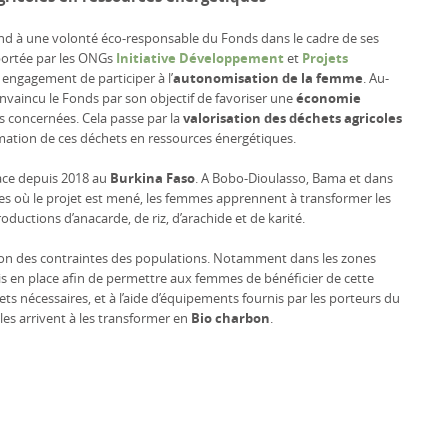
ond à une volonté éco-responsable du Fonds dans le cadre de ses
 portée par les ONGs
Initiative Développement
et
Projets
 engagement de participer à l’
autonomisation de la femme
. Au-
onvaincu le Fonds par son objectif de favoriser une
économie
concernées. Cela passe par la
valorisation des déchets agricoles
ormation de ces déchets en ressources énergétiques.
lace depuis 2018 au
Burkina Faso
. A Bobo-Dioulasso, Bama et dans
s où le projet est mené, les femmes apprennent à transformer les
oductions d’anacarde, de riz, d’arachide et de karité.
on des contraintes des populations. Notamment dans les zones
is en place afin de permettre aux femmes de bénéficier de cette
hets nécessaires, et à l’aide d’équipements fournis par les porteurs du
lles arrivent à les transformer en
Bio charbon
.