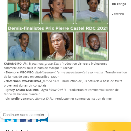
RD Congo
-
Patrick
KABANGIRO
,
Pkt & partners group Sarl
: Production d'engrais biologiques
commercialisés sous le nom de marque "Biochar"
-
Eléonore MBOMBO
,
Etablissement ferme agroalimentaire la mama
: Transformation
de la noix de coco en croustilles ‘’ENOR’’
-
Noterman MWASHIRWA
,
Jambo SARL
: Production de jus naturels à base de fruits
provenant du terroir congolais
-
Djessy TAMIO NSUMBU
,
Agro-Mouv Sarl U
: Production et commercialisation de
farine de banane plantain
-
Christelle VERINGA
,
Manna SARL
: Production et commercialisation de miel