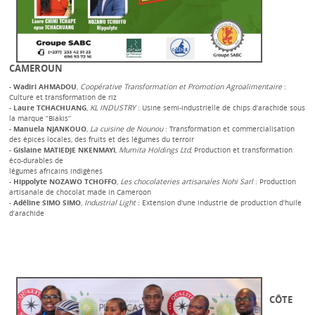
CAMEROUN
-
Wadiri AHMADOU
,
Coopérative Transformation et Promotion Agroalimentaire
:
Culture et transformation de riz
-
Laure TCHACHUANG
,
KL INDUSTRY
: Usine semi-industrielle de chips d’arachide sous
la marque ‘’Biakis’’
-
Manuela NJANKOUO
,
La cuisine de Nounou
: Transformation et commercialisation
des épices locales, des fruits et des légumes du terroir
-
Gislaine MATIEDJE NKENMAYI
,
Mumita Holdings Ltd
, Production et transformation
éco-durables de
légumes africains indigènes
-
Hippolyte NOZAWO TCHOFFO
,
Les chocolateries artisanales Nohi Sarl
: Production
artisanale de chocolat made in Cameroon
-
Adéline SIMO SIMO
,
Industrial Light
: Extension d'une industrie de production d’huile
d’arachide
CÔTE