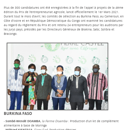
Plus de 300 candidatures ont été enregistrées à la fin de l’appel à projets de la 4ème
édition du Prix de l'entrepreneuriat agricole, lancé officiellement le 1er Mars 2021.
Durant tout le mois d’avril, les comités de sélection au Burkina Faso, au Cameroun, en
Côte d’Ivoire et en République Démocratique du Congo ont examiné les candidatures
au regard du règlement du Prix et ont retenu 24 entrepreneurs pour les auditions par
les Jurys pays, présidés par les Directeurs Généraux de Brakina, Sabc, Solibra et
Bracongo.
BURKINA FASO
-
Sombé-Wendé DOAMBA
,
la Ferme Doamba
: Production d’un kit de complément
alimentaire à base de Moringa
-
Wilfried KIENTEGA
,
Siger Sarl
: Production d’épices