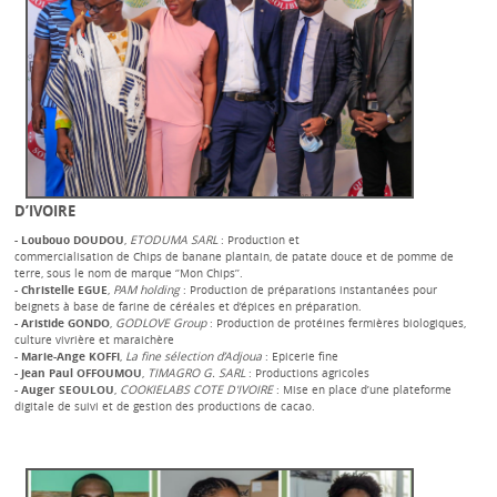
D’IVOIRE
- Loubouo DOUDOU
,
ETODUMA SARL
: Production et
commercialisation de Chips de banane plantain, de patate douce et de pomme de
terre, sous le nom de marque ‘’Mon Chips’’.
- Christelle EGUE
,
PAM holding
: Production de préparations instantanées pour
beignets à base de farine de céréales et d’épices en préparation.
- Aristide GONDO
,
GODLOVE Group
: Production de protéines fermières biologiques,
culture vivrière et maraichère
- Marie-Ange KOFFI
,
La fine sélection d’Adjoua
: Epicerie fine
- Jean Paul OFFOUMOU
,
TIMAGRO G. SARL
: Productions agricoles
- Auger SEOULOU
,
COOKIELABS COTE D'IVOIRE
: Mise en place d’une plateforme
digitale de suivi et de gestion des productions de cacao.