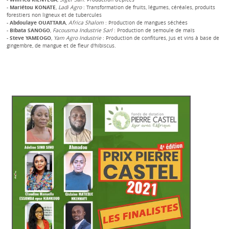
-
Mariétou KONATE
,
Ladi Agro
: Transformation de fruits, légumes, céréales, produits
forestiers non ligneux et de tubercules
-
Abdoulaye OUATTARA
,
Africa Shalom
: Production de mangues séchées
-
Bibata SANOGO
,
Facousma Industrie Sarl
: Production de semoule de maïs
-
Steve YAMEOGO
,
Yam Agro Industrie
: Production de confitures, jus et vins à base de
gingembre, de mangue et de fleur d'hibiscus.