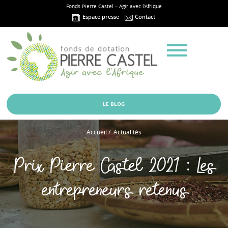
Fonds Pierre Castel – Agir avec l’Afrique
Espace presse
Contact
Menu
LE BLOG
Accueil
/
Actualités
Prix Pierre Castel 2021 : Les
entrepreneurs retenus